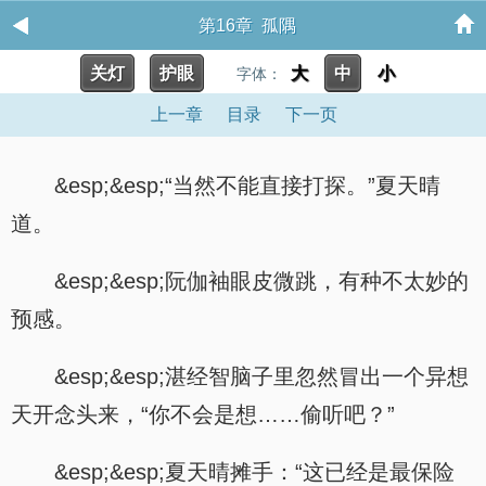
第16章 孤隅
关灯
护眼
大
中
小
字体：
上一章
目录
下一页
&esp;&esp;“当然不能直接打探。”夏天晴
道。
&esp;&esp;阮伽袖眼皮微跳，有种不太妙的
预感。
&esp;&esp;湛经智脑子里忽然冒出一个异想
天开念头来，“你不会是想……偷听吧？”
&esp;&esp;夏天晴摊手：“这已经是最保险