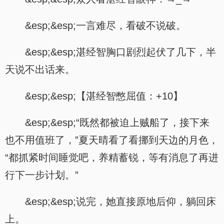
&esp;&esp;一言难尽，看破不说破。
&esp;&esp;湛经智胸口剧烈起伏了几下，半
天说不出话来。
&esp;&esp;【湛经智憋屈值：+10】
&esp;&esp;“既然都被迫上贼船了，接下来
也不用值班了，”夏天晴看了看挪到天边的月色，
“都抓紧时间睡觉吧，养精蓄锐，等有消息了再进
行下一步计划。”
&esp;&esp;说完，她直接原地后仰，躺回床
上。