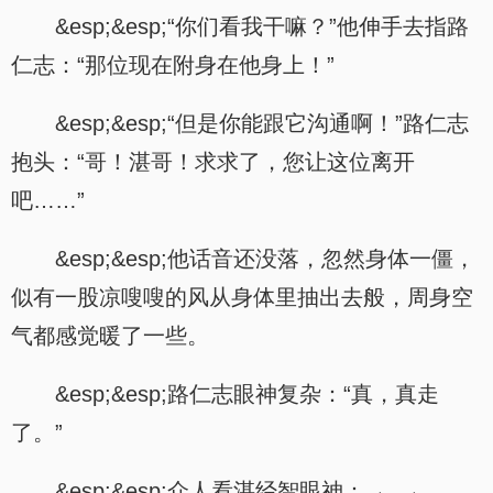
&esp;&esp;“你们看我干嘛？”他伸手去指路
仁志：“那位现在附身在他身上！”
&esp;&esp;“但是你能跟它沟通啊！”路仁志
抱头：“哥！湛哥！求求了，您让这位离开
吧……”
&esp;&esp;他话音还没落，忽然身体一僵，
似有一股凉嗖嗖的风从身体里抽出去般，周身空
气都感觉暖了一些。
&esp;&esp;路仁志眼神复杂：“真，真走
了。”
&esp;&esp;众人看湛经智眼神：→_→