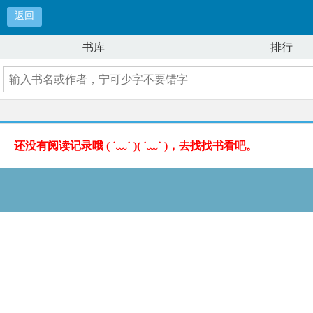
返回
书库
排行
还没有阅读记录哦 ( ˙﹏˙ )( ˙﹏˙ )，去找找书看吧。