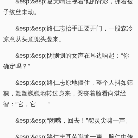
&esp;&esp;夏天晴注视着他的背影，拥着被
子纹丝未动。
&esp;&esp;路仁志抬手正要开门，一股森冷
凉意从头顶兜头袭来。
&esp;&esp;阴恻恻的女声在耳边响起：“你
确定吗？”
&esp;&esp;路仁志原地僵住，整个人抖如筛
糠，颤颤巍巍地转过身来，哭丧着脸看向湛经
智：“它，它……”
&esp;&esp;“闭嘴，回去！”怨灵尖啸一声。
&esp;&esp;路仁志耳朵嗡地一声，脑仁中传