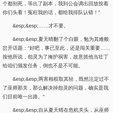
个都别死，等出了副本，我到公会调出回放按着
你们头看！冤枉我的话，都给我排队认错！”
&esp;&esp;……才不要。
&esp;&esp;夏天晴翻了个白眼，勉为其难般
岔开话题：“好吧，事已至此，还是闯关重要……
按他所说，怨灵为了掩护祸害，故意抓他当壮丁
给咱们颁发任务，倒也不是不可能。
&esp;&esp;两害相权取其轻，既然注定过不
了巫师那关，那么解决掉怨灵的问题，确实是我
们目前唯一出路。”
&esp;&esp;自从夏天晴在危机关头，从巫师