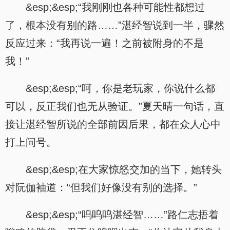
&esp;&esp;“我刚刚也各种可能性都想过
了，根本没有别的路……”湛经智说到一半，骤然
反应过来：“我再说一遍！之前被附身的不是
我！”
&esp;&esp;“呵，你是老玩家，你说什么都
可以，反正我们也无从验证。”夏天晴一句话，直
接让湛经智所说的全部前因后果，都在众人心中
打上问号。
&esp;&esp;在大家惊怒交加的当下，她转头
对阮伽袖道：“但我们好像没有别的选择。”
&esp;&esp;“呜呜呜湛经智……”路仁志捂着