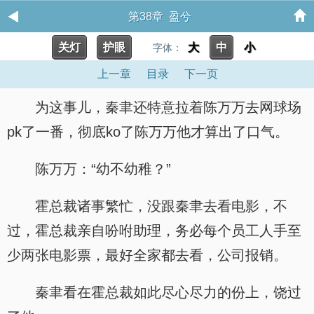
第38章 盈兮
关灯
护眼
大
中
小
字体：
上一章
目录
下一页
为这事儿，秦聿还特意拉着陈万万去网球场
pk了一番，彻底ko了陈万万他才算出了口气。
陈万万：“幼不幼稚？”
霍总裁诸事繁忙，没跟秦聿去看电影，不
过，霍总裁亲自吩咐助理，务必每个员工人手至
少两张电影票，最好全家都去看，公司报销。
秦聿看在霍总裁如此尽心尽力的份上，饶过