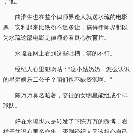
了他。
曲淮生也在整个律师界逢人就送水琉的电影
票，安利起来比铁粉不遑多让，搞得律师界都以
为水琉这部电影是律师必看良心教育片。
水琉在网上看到这些吐槽，笑的不行。
经纪人心里犯嘀咕：“这小姑奶奶，怎么认识
的星梦娱乐二公子？咱们也不缺资源啊。”
陈万万臭名昭著，交往的女明星能组成个排
球队。
好在水琉也只是转发了下陈万万的微博，看
样子并没有更多交集，否则经纪人又该担心自己