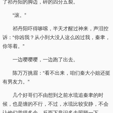
了祁丹阳的脚边，碎的四分五裂。
“滚。”
祁丹阳吓得哆嗦，半天才醒过神来，声泪控
诉：“你凶我？从小到大没人这么凶过我，秦聿，
你等着。”
一边嘤嘤嘤，一边跑了出去。
陈万万挑眉：“看不出来，咱们秦大小姐还挺
有男友力。”
几个好哥们不由想到之前水琉追秦聿的时
候，也是缠的不行，不过，水琉比较安静，不会
让他们觉得多余，反而下意识多去照顾一下。