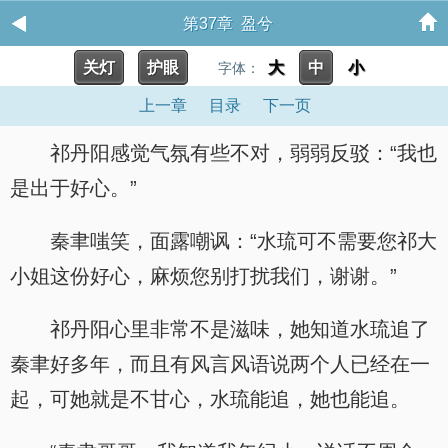
第37章 盈兮
关灯
护眼
大
中
小
字体：
上一章
目录
下一页
祁丹阳感觉气氛有些不对，弱弱反驳：“我也
是出于好心。”
秦聿嗤笑，面露嘲讽：“水琉可不需要您祁大
小姐这份好心，麻烦您别打扰我们，谢谢。”
祁丹阳心里非常不是滋味，她知道水琉追了
秦聿好多年，而且有风言风语说两个人已经在一
起，可她就是不甘心，水琉能追，她也能追。