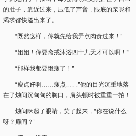
的肚子，靠近过来，压低了声音，眼底的亲昵和
渴求都快溢出来了。
“既然这样，你就先给我弄点肉食过来！”
“姐姐！你要斋戒沐浴四十九天才可以啊！”
“那样我都要饿瘦了！”
“瘦点好啊……瘦点……”他的目光沉重地落
在了烛间沉甸甸的胸口，肩头顿时被重重一拍！
烛间眯起了眼睛，笑了起来，“你在说什么
呀？扉间？”