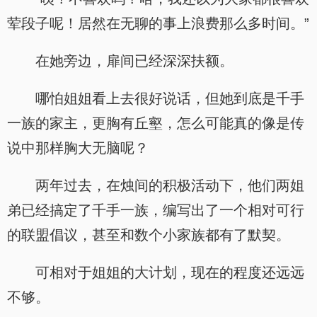
荤段子呢！居然在无聊的事上浪费那么多时间。”
在她旁边，扉间已经深深扶额。
哪怕姐姐看上去很好说话，但她到底是千手
一族的家主，更胸有丘壑，怎么可能真的像是传
说中那样胸大无脑呢？
两年过去，在烛间的积极活动下，他们两姐
弟已经搞定了千手一族，编写出了一个相对可行
的联盟倡议，甚至和数个小家族都有了默契。
可相对于姐姐的大计划，现在的程度还远远
不够。