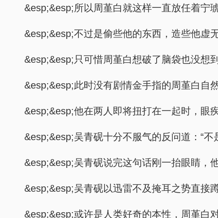
&esp;&esp;所以周堇白就这样一直放任着
&esp;&esp;不过是偷些他的东西，造
&esp;&esp;只可惜周堇白想破了脑袋也
&esp;&esp;此时没有剧情金手指的周堇
&esp;&esp;他在两人即将扭打在一起
&esp;&esp;吴青砚十分不服气的反问道
&esp;&esp;吴青砚说完这句话刚一抬眼
&esp;&esp;吴青砚以迅雷不及掩耳之势
&esp;&esp;或许是人类好奇的本性，