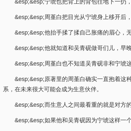
&esp;&esp;宁琥也把背上的背包往地下
&esp;&esp;周堇白把目光从宁琥身上
&esp;&esp;他抬手揉了揉自己胀痛的眉心
&esp;&esp;他就知道和吴青砚做哥们儿
&esp;&esp;周堇白也不知道吴青砚非和
&esp;&esp;原著里的周堇白确实一直
系，在未来很大可能会成为生意伙伴。
&esp;&esp;而生意人之间最看重的就是对方
&esp;&esp;如果他和吴青砚因为宁琥