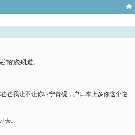
心裂肺的怒吼道。
问你爸爸我让不让你叫宁青砚，户口本上多你这个逆
了过去。