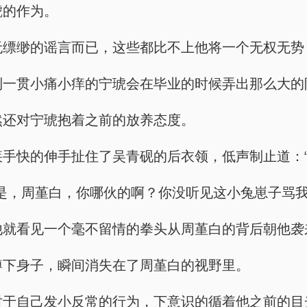
宁琥的作为。
些他虚无缥缈的谣言而已，这些都比不上他将一个无权
没想到一贯小痛小痒的宁琥会在毕业的时候弄出那么大
白自然还对宁琥抱着之前的放养态度。
时，眼疾手快的伸手扯住了吴青砚的后衣领，低声制止道
：“不是，周堇白，你哪伙的啊？你没听见这小兔崽子骂
睛，他就看见一个毫不留情的拳头从周堇白的背后朝他袭
直接蹲下身子，瞬间消失在了周堇白的视野里。
周堇白对于自己发小反常的行为，下意识的循着他之前的