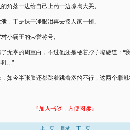
个没人的角落一边给自己上药一边嚎啕大哭。
地方发泄，于是抹干净眼泪再去揍人家一顿。
宁家村小霸王的荣誉称号。
错误，揍了无辜的周堇白，不过他还是梗着脖子嘴硬道：
啊…”
中缓过来，如今半张脸还都跳着跳着疼的不行，这两个罪
『加入书签，方便阅读』
上一页
目录
下一页