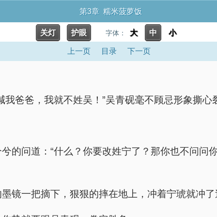
第3章 糯米菠萝饭
关灯
护眼
大
中
小
字体：
上一页
目录
下一页
跪地下喊我爸爸，我就不姓吴！”吴青砚毫不顾忌形象撕
。
模样贱兮兮的问道：“什么？你要改姓宁了？那你也不问
卡着的墨镜一把摘下，狠狠的摔在地上，冲着宁琥就冲