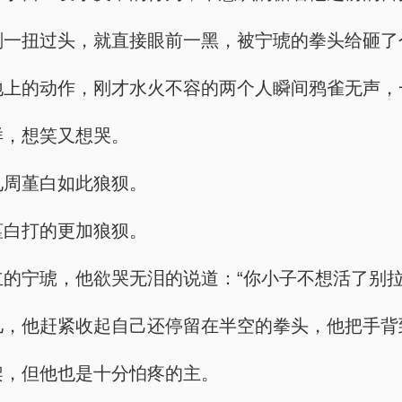
为他刚一扭过头，就直接眼前一黑，被宁琥的拳头给砸
的摔在地上的动作，刚才水火不容的两个人瞬间鸦雀无声
模样，想笑又想哭。
看见周堇白如此狼狈。
周堇白打的更加狼狈。
逆光而立的宁琥，他欲哭无泪的说道：“你小子不想活了
回了魂儿，他赶紧收起自己还停留在半空的拳头，他把
人打架，但他也是十分怕疼的主。