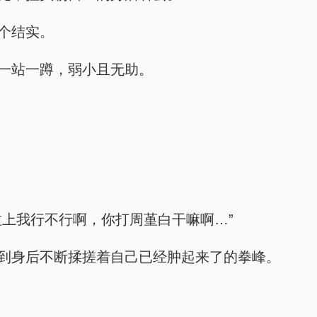
了个结实。
，一站一蹲，弱小且无助。
别拉上我行不行啊，你打周堇白干嘛啊…”
手背到身后不断揉搓着自己已经肿起来了的拳峰。