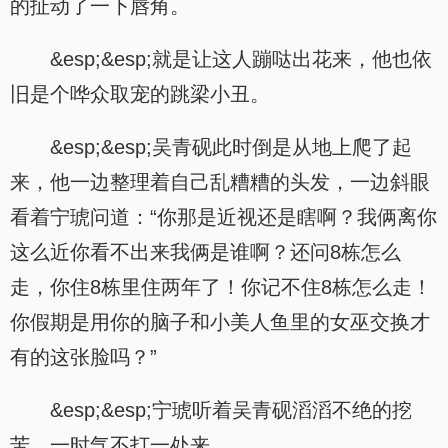
的扯动了一下唇角。
&esp;&esp;就是让这人蹦哒出花来，他也依
旧是个哗众取宠的跳梁小丑。
&esp;&esp;吴青砚此时倒是从地上爬了起
来，他一边整理着自己乱糟糟的头发，一边斜眼
看着宁琥问道：“你那是近视还是瞎啊？我俩离你
这么近你看不出来我俩是谁啊？还问8栋怎么
走，你住8栋里住两年了！你记不住8栋怎么走！
你假期是用你的脑子和小美人鱼里的女巫交换才
有的这张脸吗？”
&esp;&esp;宁琥听着吴青砚滔滔不绝的挖
苦，一时气不打一处来。