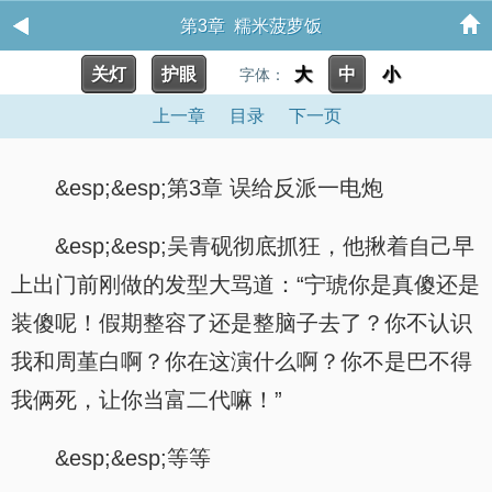
第3章 糯米菠萝饭
关灯
护眼
大
中
小
字体：
上一章
目录
下一页
&esp;&esp;第3章 误给反派一电炮
&esp;&esp;吴青砚彻底抓狂，他揪着自己早
上出门前刚做的发型大骂道：“宁琥你是真傻还是
装傻呢！假期整容了还是整脑子去了？你不认识
我和周堇白啊？你在这演什么啊？你不是巴不得
我俩死，让你当富二代嘛！”
&esp;&esp;等等