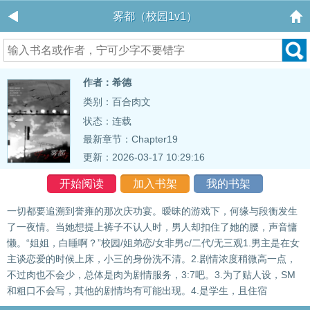
雾都（校园1v1）
作者：希德
类别：百合肉文
状态：连载
最新章节：
Chapter19
更新：2026-03-17 10:29:16
开始阅读
加入书架
我的书架
一切都要追溯到誉雍的那次庆功宴。暧昧的游戏下，何缘与段衡发生
了一夜情。当她想提上裤子不认人时，男人却扣住了她的腰，声音慵
懒。“姐姐，白睡啊？”校园/姐弟恋/女非男c/二代/无三观1.男主是在女
主谈恋爱的时候上床，小三的身份洗不清。2.剧情浓度稍微高一点，
不过肉也不会少，总体是肉为剧情服务，3:7吧。3.为了贴人设，SM
和粗口不会写，其他的剧情均有可能出现。4.是学生，且住宿