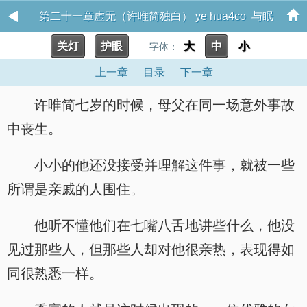
第二十一章虚无（许唯简独白） ye hua4co 与眠
关灯
护眼
大
中
小
字体：
上一章
目录
下一章
许唯简七岁的时候，母父在同一场意外事故
中丧生。
小小的他还没接受并理解这件事，就被一些
所谓是亲戚的人围住。
他听不懂他们在七嘴八舌地讲些什么，他没
见过那些人，但那些人却对他很亲热，表现得如
同很熟悉一样。