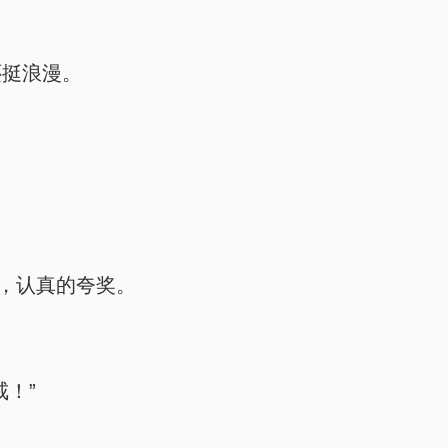
还挺浪漫。
想，认真的夸奖。
！”