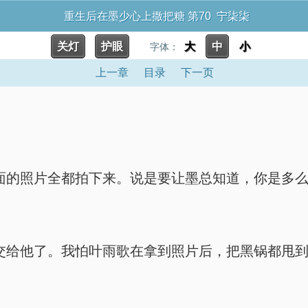
重生后在墨少心上撒把糖 第70 宁柒柒
关灯
护眼
大
中
小
字体：
上一章
目录
下一页
面的照片全都拍下来。说是要让墨总知道，你是多么
。
交给他了。我怕叶雨歌在拿到照片后，把黑锅都甩到