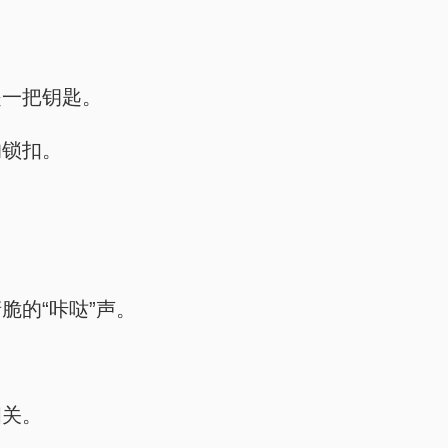
是一把钥匙。
的锁扣。
脆的“咔哒”声。
相关。