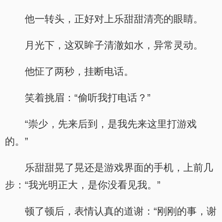
他一转头，正好对上乐甜甜清亮的眼睛。
月光下，这双眸子清澈如水，异常灵动。
他怔了两秒，挂断电话。
笑着挑眉：“偷听我打电话？”
“崇少，先来后到，是我先来这里打游戏
的。”
乐甜甜晃了晃还是游戏界面的手机，上前几
步：“我光明正大，是你没看见我。”
顿了顿后，表情认真的道谢：“刚刚的事，谢