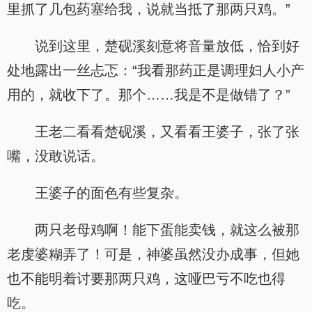
里抓了几包药塞给我，说就当抵了那两只鸡。”
说到这里，楚砚溪刻意将音量放低，恰到好
处地露出一丝忐忑：“我看那药正是调理妇人小产
用的，就收下了。那个……我是不是做错了？”
王老二看看楚砚溪，又看看王婆子，张了张
嘴，没敢说话。
王婆子的面色有些复杂。
两只老母鸡啊！能下蛋能卖钱，就这么被那
老虔婆糊弄了！可是，神婆虽然没办成事，但她
也不能明着讨要那两只鸡，这哑巴亏不吃也得
吃。