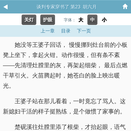
谈判专家穿书了 第23 胡六月
关灯
护眼
大
中
小
字体：
上一章
目录
下一页
她没等王婆子回话， 慢慢挪到灶台前的小板
凳上坐下，拿起火钳。动作很慢，但有条不紊
——先清理灶膛里的灰，再架起细柴， 最后点燃
干草引火。火苗腾起时，她苍白的脸上映出暖
光。
王婆子站在那儿看着，一时竟忘了骂人。这
新媳妇干活的样子挺熟练，是个做惯了家事的。
楚砚溪往灶膛里添了根柴，才抬起眼，语气