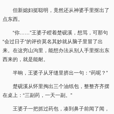
但新媳妇挺聪明，竟然还从神婆手里抠出了
点东西。
“你……”王婆子瞪着楚砚溪，想骂，可那句
“会过日子”的评价莫名其妙就从脑子里冒了出
来。在这穷山沟里，能想办法从别人手里抠出东
西来的，就是能耐。
半晌，王婆子从牙缝里挤出一句：“药呢？”
楚砚溪从怀里掏出三个油纸包，整整齐齐摆
在桌上：“三副药，一天一副。”
王婆子一把抓过药包，凑到鼻子前闻了闻，