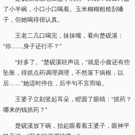
了小半碗，小口小口喝着。玉米糊糊粗糙刮嗓
子，但她喝得很认真。
王老二几口喝完，抹抹嘴，看向楚砚溪：
“你……身子还行不？”
“好多了。”楚砚溪轻声说，“就是小腹还有些
坠胀，得抓点药调理调理，不然落下病根，以
后……”她适时停住，后半句不言而喻。
王婆子立刻竖起耳朵，瞪圆了眼睛：“抓药？
哪来的钱抓药？”
楚砚溪放下碗，抬起眼看着王婆子，眼神平