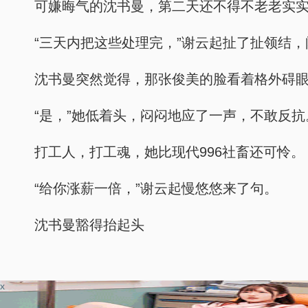
可嫌晦气的沈书曼，第二天还不得不老老实
“三天内把这些处理完，”谢云起扯了扯领结
沈书曼突然觉得，那张俊美的脸看着格外碍
“是，”她低着头，闷闷地应了一声，不敢反抗
打工人，打工魂，她比现代996社畜还可怜。
“给你涨薪一倍，”谢云起慢悠悠来了句。
沈书曼豁得抬起头
x