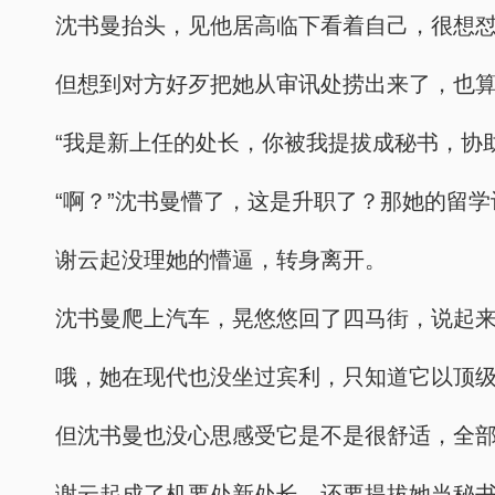
沈书曼抬头，见他居高临下看着自己，很想
但想到对方好歹把她从审讯处捞出来了，也算
“我是新上任的处长，你被我提拔成秘书，协
“啊？”沈书曼懵了，这是升职了？那她的留
谢云起没理她的懵逼，转身离开。
沈书曼爬上汽车，晃悠悠回了四马街，说起
哦，她在现代也没坐过宾利，只知道它以顶
但沈书曼也没心思感受它是不是很舒适，全
谢云起成了机要处新处长，还要提拔她当秘