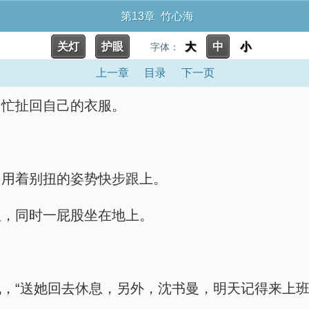
第13章 竹心海
关灯
护眼
大
中
小
字体：
上一章
目录
下一页
，忙扯回自己的衣服。
，用着别扭的姿势快步跟上。
眶，同时一屁股坐在地上。
，“送她回去休息，另外，沈书曼，明天记得来上班