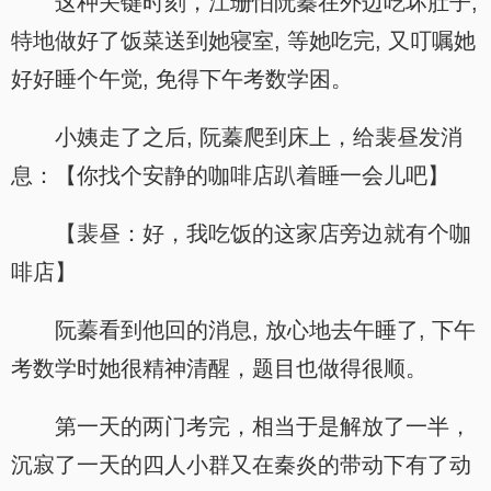
这种关键时刻，江珊怕阮蓁在外边吃坏肚子,
特地做好了饭菜送到她寝室, 等她吃完, 又叮嘱她
好好睡个午觉, 免得下午考数学困。
小姨走了之后, 阮蓁爬到床上，给裴昼发消
息：【你找个安静的咖啡店趴着睡一会儿吧】
【裴昼：好，我吃饭的这家店旁边就有个咖
啡店】
阮蓁看到他回的消息, 放心地去午睡了, 下午
考数学时她很精神清醒，题目也做得很顺。
第一天的两门考完，相当于是解放了一半，
沉寂了一天的四人小群又在秦炎的带动下有了动