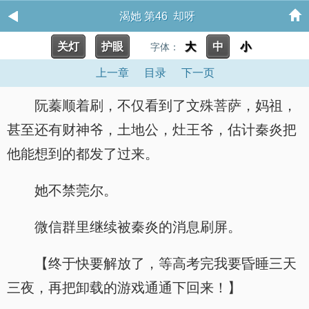
渴她 第46 却呀
关灯
护眼
大
中
小
字体：
上一章
目录
下一页
阮蓁顺着刷，不仅看到了文殊菩萨，妈祖，
甚至还有财神爷，土地公，灶王爷，估计秦炎把
他能想到的都发了过来。
她不禁莞尔。
微信群里继续被秦炎的消息刷屏。
【终于快要解放了，等高考完我要昏睡三天
三夜，再把卸载的游戏通通下回来！】