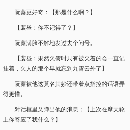
阮蓁更好奇：【那是什么啊？】
【裴昼：你不记得了？】
阮蓁满脸不解地发过去个问号。
【裴昼：果然欠债时只有被欠着的会一直记
挂着，欠人的那个早就忘到九霄云外了】
阮蓁被他这莫名其妙还带着点指控的话语弄
得更懵。
对话框里又弹出他的消息：【上次在摩天轮
上你答应了我什么？】