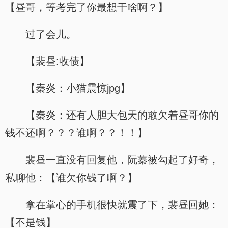
【昼哥，等考完了你最想干啥啊？】
过了会儿。
【裴昼:收债】
【秦炎：小猫震惊jpg】
【秦炎：还有人胆大包天的敢欠着昼哥你的
钱不还啊？？？谁啊？？！！】
裴昼一直没有回复他，阮蓁被勾起了好奇，
私聊他：【谁欠你钱了啊？】
拿在掌心的手机很快就震了下，裴昼回她：
【不是钱】