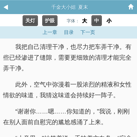
千金大小姐 夏末
关灯
护眼
大
中
小
字体：
上一章
目录
下一页
我把自己清理干净，也尽力把车弄干净。有
些已经渗进了缝隙，需要更细致的清理才能完全
弄干净。
此外，空气中弥漫着一股浓烈的精液和女性
情欲的味道，我猜这味道会持续好一阵子。
“谢谢你……嗯……你知道的，”我说，刚刚
在别人面前自慰完的尴尬感涌了上来。