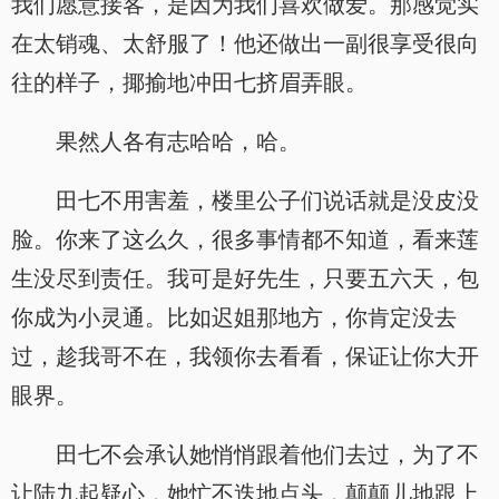
我们愿意接客，是因为我们喜欢做爱。那感觉实
在太销魂、太舒服了！他还做出一副很享受很向
往的样子，揶揄地冲田七挤眉弄眼。
果然人各有志哈哈，哈。
田七不用害羞，楼里公子们说话就是没皮没
脸。你来了这么久，很多事情都不知道，看来莲
生没尽到责任。我可是好先生，只要五六天，包
你成为小灵通。比如迟姐那地方，你肯定没去
过，趁我哥不在，我领你去看看，保证让你大开
眼界。
田七不会承认她悄悄跟着他们去过，为了不
让陆九起疑心，她忙不迭地点头，颠颠儿地跟上