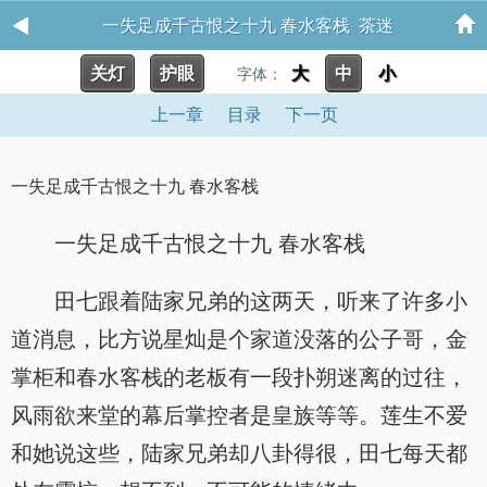
一失足成千古恨之十九 春水客栈 茶迷
关灯
护眼
大
中
小
字体：
上一章
目录
下一页
一失足成千古恨之十九 春水客栈
一失足成千古恨之十九 春水客栈
田七跟着陆家兄弟的这两天，听来了许多小
道消息，比方说星灿是个家道没落的公子哥，金
掌柜和春水客栈的老板有一段扑朔迷离的过往，
风雨欲来堂的幕后掌控者是皇族等等。莲生不爱
和她说这些，陆家兄弟却八卦得很，田七每天都