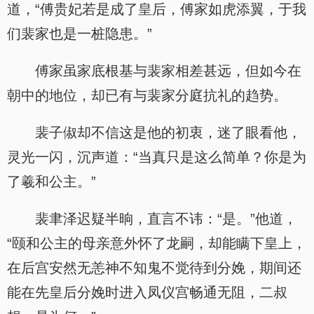
道，“傅贵妃若是成了皇后，傅家如虎添翼，于我
们裴家也是一桩隐患。”
傅家虽家底根基与裴家相差甚远，但如今在
朝中的地位，却已有与裴家分庭抗礼的趋势。
裴子俶却不信这是他的初衷，迷了眼看他，
灵光一闪，沉声道：“当真只是这么简单？你是为
了羲和公主。”
裴聿泽迟疑半晌，直言不讳：“是。”他道，
“颐和公主的母亲意外怀了龙嗣，却能瞒下皇上，
在后宫安然无恙神不知鬼不觉待到分娩，期间还
能在先皇后分娩时进入凤仪宫畅通无阻，二叔