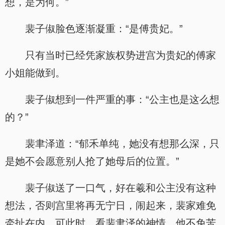
想，是为何。”
裴子俶脸色逐渐凝重：“是傅贵妃。”
只有当时已经凭家族权势进宫为贵妃的傅家
小姐能做到。
裴子俶想到一件严重的事：“公主也是这么想
的？”
裴聿泽道：“郁禾单纯，她没有想那么深，只
是她不会愿意别人抢了她母后的位置。”
裴子俶送了一口气，好在羲和公主没有这种
想法，否则宫里将再无宁日，闹起来，裴家难免
牵扯在内，可此时，看裴聿泽的神情，他不免苦