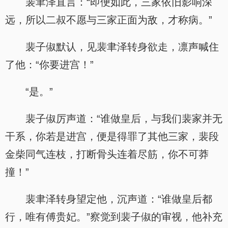
裴聿泽直言：“即便如此，三家依旧影响深
远，所以二叔不愿与三家正面为敌，才称病。”
裴子俶默认，见裴聿泽转身欲走，凛声喊住
了他：“你要进宫！”
“是。”
裴子俶厉声道：“谁做皇后，与我们裴家并无
干系，你若是进宫，便是得罪了其他三家，裴段
金柴同气连枝，打断骨头连着尽筋，你不可莽
撞！”
裴聿泽转身望定他，沉声道：“谁做皇后都
行，唯有傅贵妃。”察觉到裴子俶的审视，他补充