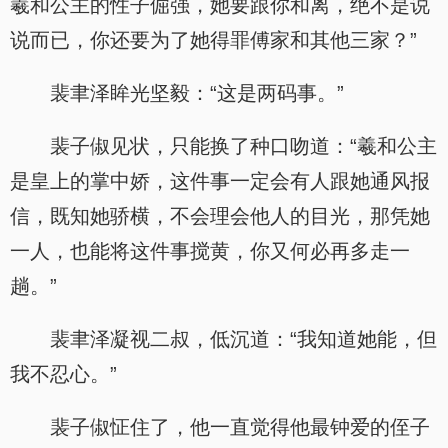
羲和公主的性子倔强，她要跟你和离，绝不是说
说而已，你还要为了她得罪傅家和其他三家？”
裴聿泽眸光坚毅：“这是两码事。”
裴子俶见状，只能换了种口吻道：“羲和公主
是皇上的掌中娇，这件事一定会有人跟她通风报
信，既知她骄横，不会理会他人的目光，那凭她
一人，也能将这件事搅黄，你又何必再多走一
趟。”
裴聿泽凝视二叔，低沉道：“我知道她能，但
我不忍心。”
裴子俶怔住了，他一直觉得他最钟爱的侄子