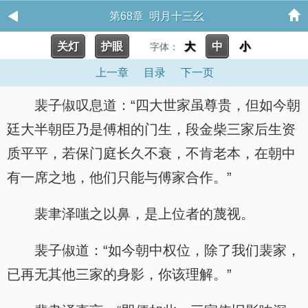
第68章 明月十三幺
关灯
护眼
大
中
小
字体：
上一章
目录
下一页
裴子俶叹息道：“四大世家虽尊贵，但如今朝
廷大半朝臣乃是傅相的门生，段金柴三家后生资
质平平，若保门庭长久不衰，不肯老本，在朝中
有一席之地，他们只能与傅家合作。”
裴聿泽嗤之以鼻，是上位者的蔑视。
裴子俶道：“如今朝中权位，除了我们裴家，
已再无其他三家的身影，你该理解。”