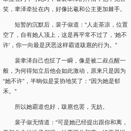
笑，聿泽牵扯在内，好像比羲和公主更加棘手。
短暂的沉默后，裴子俶道：“人走茶凉，位置
空了，自有她人顶上，这是再平常不过了，‘她不
许’，你一向最是厌恶这样霸道跋扈的行为。”
裴聿泽自己也怔了一瞬，像是被二叔点醒一
般，为何得知立后他会如此激动，原来只是因为
“她不许”，半晌似是妥协地笑了：“因为她是郁
禾。”
所以她霸道也好，跋扈也罢，无妨。
裴子俶无情道：“可是她已经提出跟你和离，