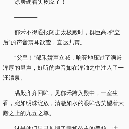
涂庚硬着头皮应了！
————
郁禾不得通报闯进太极殿时，群臣高呼“立
后”的声音震耳欲聋，直达九霄。
“父皇！”郁禾娇声立喊，响亮地压过了满殿
浑厚的男声，好听的声音如在浑浊之中注入了一
汪清泉。
满殿齐齐回眸，见郁禾跨入殿中，一室生
香，宛如明珠绽放，清澈如水的眼眸含笑望着大
殿之上的九五之尊。
纵是他们早已见惯了羲和公主的美貌，此