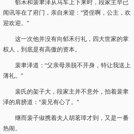
郁禾和裴聿泽从马车上下来时，段家主早已
闻讯等在了府门，亲自来迎：“贤侄啊，公主，欢
迎欢迎。”
这一次他并没有向郁禾行礼，四大世家的掌
权人，到底是有高傲的资本。
裴聿泽道：“父亲母亲脱不开身，特让我送上
薄礼。”
裴氏的架子大，段家主并不意外，拍着裴聿
泽的肩膀道：“裴兄有心了。”
继而裴子俶携着夫人胡茗璋才到，又是一番
热闹。