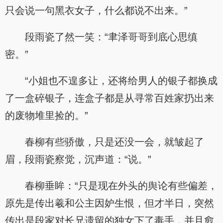
只会说一句黑衣女子，什么都说不出来。”
段雨瓷了然一笑：“聿泽哥哥到底心思缜
密。”
“小姐也不遑多让，还将给男人的银子都换成
了一盒碎银子，连盒子都是从寻常百姓家扔出来
的废物堆里捡的。”
春柳有些骄傲，只是还没一会，就皱起了
眉，段雨瓷察觉，沉声道：“说。”
春柳垂眸：“只是现在外头的舆论有些偏差，
原先是传出羲和公主因妒生恨，但才半日，突然
传出是段家对长兄遗留的独女下了毒手，并且愈