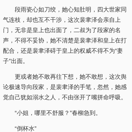
段雨瓷心如刀绞，她心知肚明，四大世家同
气连枝，却也互不干涉，这次裴聿泽会亲自上
门，无非是皇上也出面了，二叔为了段家的名
声，不得不妥协，她不清楚是裴聿泽和皇上在打
配合，还是裴聿泽碍于皇上的权威不得不为“妻
子”出面。
更或者她不敢再往下想，她不敢想，这次舆
论极速导向段家，是裴聿泽的手笔，忽然，她感
觉自己犹如溺水之人，不由张开了嘴拼命呼吸。
“小姐，哪里不舒服？”春柳急到。
“倒杯水”