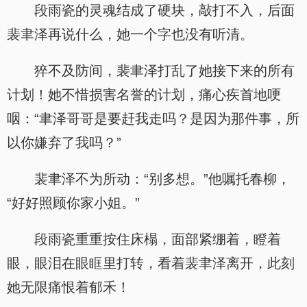
段雨瓷的灵魂结成了硬块，敲打不入，后面
裴聿泽再说什么，她一个字也没有听清。
猝不及防间，裴聿泽打乱了她接下来的所有
计划！她不惜损害名誉的计划，痛心疾首地哽
咽：“聿泽哥哥是要赶我走吗？是因为那件事，所
以你嫌弃了我吗？”
裴聿泽不为所动：“别多想。”他嘱托春柳，
“好好照顾你家小姐。”
段雨瓷重重按住床榻，面部紧绷着，瞪着
眼，眼泪在眼眶里打转，看着裴聿泽离开，此刻
她无限痛恨着郁禾！