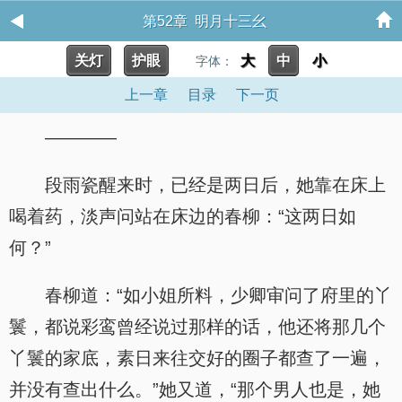
第52章 明月十三幺
关灯
护眼
大
中
小
字体：
上一章
目录
下一页
————
段雨瓷醒来时，已经是两日后，她靠在床上
喝着药，淡声问站在床边的春柳：“这两日如
何？”
春柳道：“如小姐所料，少卿审问了府里的丫
鬟，都说彩鸾曾经说过那样的话，他还将那几个
丫鬟的家底，素日来往交好的圈子都查了一遍，
并没有查出什么。”她又道，“那个男人也是，她