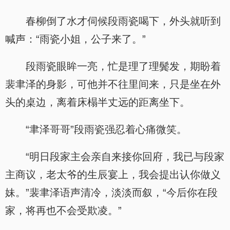
春柳倒了水才伺候段雨瓷喝下，外头就听到
喊声：“雨瓷小姐，公子来了。”
段雨瓷眼眸一亮，忙是理了理鬓发，期盼着
裴聿泽的身影，可他并不往里间来，只是坐在外
头的桌边，离着床榻半丈远的距离坐下。
“聿泽哥哥”段雨瓷强忍着心痛微笑。
“明日段家主会亲自来接你回府，我已与段家
主商议，老太爷的生辰宴上，我会提出认你做义
妹。”裴聿泽语声清冷，淡淡而叙，“今后你在段
家，将再也不会受欺凌。”