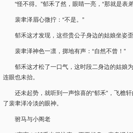
“怪不得。”郁禾了然，眼睛一亮，“那就是表
裴聿泽眉心微拧：“不是。”
郁禾这才发现，这些贵公子身边的姑娘坐姿歪
裴聿泽神色一凛，掷地有声：“自然不曾！”
郁禾这才松了一口气，这时段二身边的姑娘
连眼也未抬。
还未起势，就听到一声惊喜的“郁禾”，飞檐
了裴聿泽冷淡的眼神。
驸马与小阁老