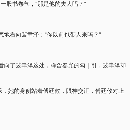
一股书卷气，“那是他的夫人吗？”
地看向裴聿泽：“你以前也带人来吗？”
看向了裴聿泽这处，眸含春光的勾｜引，裴聿泽却
禾，她的身侧站着傅廷攸，眼神交汇，傅廷攸对上