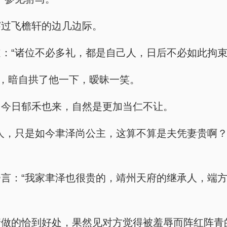
穿过飞檐轩的边几边际。
：“诸位不必多礼，都是自己人，日后不必如此拘束
时，暗自拱了他一下，暧昧一笑。
，今日郁禾也来，自然是更加当仁不让。
人，只是如今聿泽尚公主，这算不算是夫凭妻贵啊
言：“我家聿泽也很贵的，靖州天府的继承人，端
情做的恰到好处，果然见对方觉得被羞辱而阵红阵青