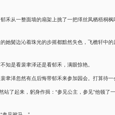
，郁禾从一整面墙的扇架上挑了一把缂丝凤栖梧桐枫
使的她鬓边沁着珠光的步摇都黯然失色，飞檐轩中的
时不知是看裴聿泽还是看郁禾，满眼惊艳。
，裴聿泽忽然有点后悔带郁禾来参加园会。打算待一
陡然站了起来，躬身作揖：“参见公主，参见”他顿了
“参见驸马。”