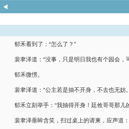
郁禾看到了：“怎么了？”
裴聿泽道：“没事，只是明日我也有个园会，
郁禾微愣。
裴聿泽道：“公主若是抽不开身，不去也无妨。
郁禾立刻举手：“我抽得开身！廷攸哥哥那儿
裴聿泽垂眸含笑，扫过桌上的请柬，应声道：“