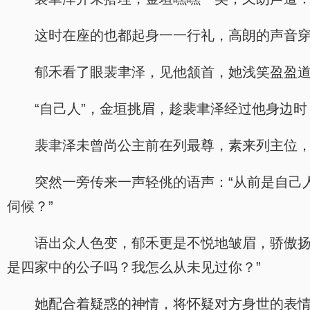
这时在座的也都起身一一行礼，高朗的声音
郁禾看了眼裴聿泽，见他颔首，她浅笑盈盈道
“自己人”，金垣挑眉，趁裴聿泽经过他身边
裴聿泽未曾尚公主前在列最尊，素来列主位
突然一旁传来一声轻佻的语声：“从前是自己
伺候？”
语出众人色变，郁禾更是不悦地皱眉，骄傲扬
是四家中的公子吗？我怎么从未见过你？”
她配合着疑惑的神情，将怀疑对方身世的表