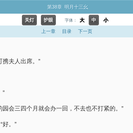
第38章 明月十三幺
关灯
护眼
大
中
小
字体：
上一章
目录
下一页
可携夫人出席。”
”
的园会三四个月就会办一回，不去也不打紧的。”
好。”