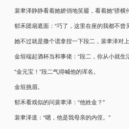
裴聿泽静静看着她娇俏地笑靥，看着她“骄横
郁禾团扇遮面：“巧了，这里在座的我都不曾见
她不过就是撒个谎拿捏一下段二，裴聿泽对
金垣端起酒杯当和事佬：“段二，你从小就生
“金元宝！”段二气得喊他的诨名。
金垣挑眉。
郁禾看戏似的问裴聿泽：“他姓金？”
裴聿泽道：“嗯，他是我母亲的内侄。”