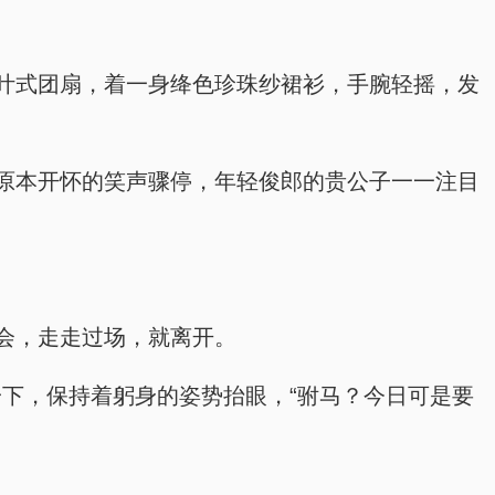
叶式团扇，着一身绛色珍珠纱裙衫，手腕轻摇，发
原本开怀的笑声骤停，年轻俊郎的贵公子一一注目
会，走走过场，就离开。
一下，保持着躬身的姿势抬眼，“驸马？今日可是要