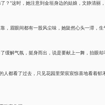
弟了？”这时，她注意到金垣身边的姑娘，文静清丽，
靠，眉眼间都有一股风尘味，她陡然心头一滞，生气
为了缓解气氛，挺身而出，说是要献上一舞，抬眼却
轩的人都看了过去，只见花园里荣宸宸惊喜地看着郁