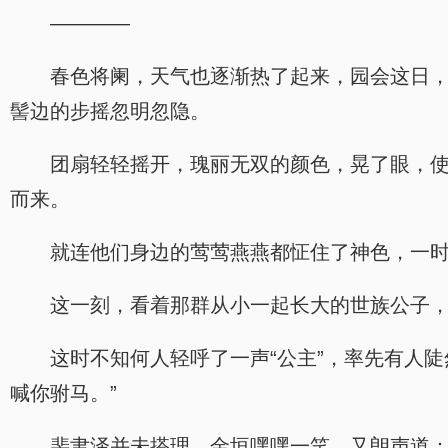
————
春色将阑，天气也逐渐热了起来，园会这日
髻边的步摇忽明忽隐。
团扇轻轻摇开，瑰丽无双的颜色，晃了眼，
而来。
就连他们身边的莺莺燕燕都怔住了神色，一
这一刻，看着那群从小一起长大的世族公子
这时不知何人轻呼了一声“公主”，率先有人
喊你驸马。”
裴聿泽并未搭理，金垣嘿嘿一笑，又朗声道：