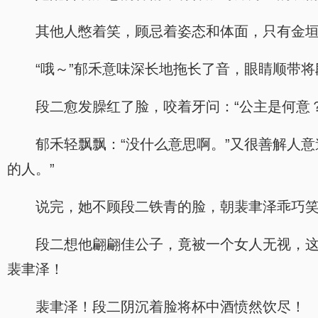
其他人憋着笑，顾忌着姿态和体面，只有金垣
“哦～”郁禾意味深长地拖长了音，眼睛顺带
段二愈发臊红了脸，咬着牙问：“公主是何意？
郁禾轻飘飘：“没什么意思啊。”又很善解人
的人。”
说完，她不顾段二铁青的脸，朝裴聿泽乖巧
段二想他翩翩佳公子，竟被一个女人无视，
裴聿泽！
裴聿泽！段二阴沉着脸将杯中酒愤然饮尽！