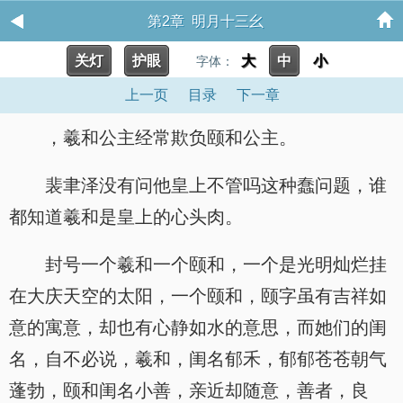
第2章 明月十三幺
关灯
护眼
大
中
小
字体：
上一页
目录
下一章
，羲和公主经常欺负颐和公主。
裴聿泽没有问他皇上不管吗这种蠢问题，谁
都知道羲和是皇上的心头肉。
封号一个羲和一个颐和，一个是光明灿烂挂
在大庆天空的太阳，一个颐和，颐字虽有吉祥如
意的寓意，却也有心静如水的意思，而她们的闺
名，自不必说，羲和，闺名郁禾，郁郁苍苍朝气
蓬勃，颐和闺名小善，亲近却随意，善者，良