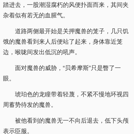
踏进去，一股潮湿腐朽的风便扑面而来，其间夹
杂着似有若无的血腥气。
道路两侧最开始是关押魔兽的笼子，几只饥
饿的魔兽看到来人后便站了起来，身体靠近笼
边，喉咙间发出低沉的吼声。
面对魔兽的威胁，“贝希摩斯”只是瞥了一
眼。
琥珀色的龙瞳带着轻蔑，不紧不慢地环视四
周蓄势待发的魔兽。
被他看到的魔兽无一不向后退去，低下头颅
表示臣服。