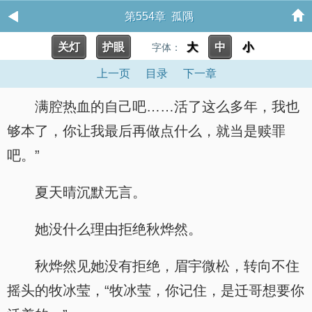
第554章 孤隅
关灯
护眼
大
中
小
字体：
上一页
目录
下一章
满腔热血的自己吧……活了这么多年，我也
够本了，你让我最后再做点什么，就当是赎罪
吧。”
夏天晴沉默无言。
她没什么理由拒绝秋烨然。
秋烨然见她没有拒绝，眉宇微松，转向不住
摇头的牧冰莹，“牧冰莹，你记住，是迁哥想要你