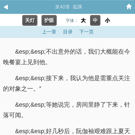
第40章 孤隅
关灯
护眼
大
中
小
字体：
上一章
目录
下一页
&esp;&esp;不出意外的话，我们大概能在今
晚餐宴上见到他。
&esp;&esp;接下来，我认为他是需重点关注
的对象之一。”
&esp;&esp;等她说完，房间里静了下来，针
落可闻。
&esp;&esp;好几秒后，阮伽袖艰难跟上夏天