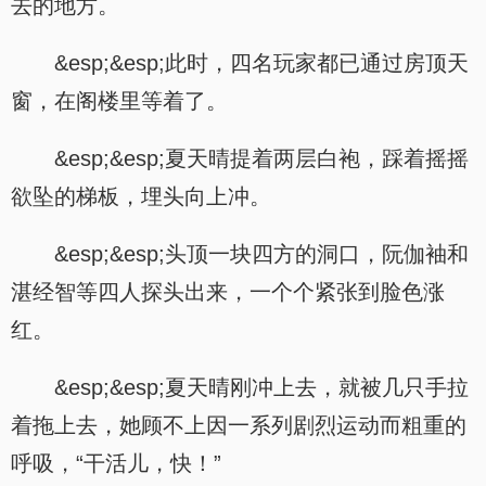
去的地方。
&esp;&esp;此时，四名玩家都已通过房顶天
窗，在阁楼里等着了。
&esp;&esp;夏天晴提着两层白袍，踩着摇摇
欲坠的梯板，埋头向上冲。
&esp;&esp;头顶一块四方的洞口，阮伽袖和
湛经智等四人探头出来，一个个紧张到脸色涨
红。
&esp;&esp;夏天晴刚冲上去，就被几只手拉
着拖上去，她顾不上因一系列剧烈运动而粗重的
呼吸，“干活儿，快！”