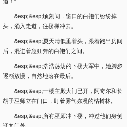
追！”
&esp;&esp;顷刻间，窗口的白袍们纷纷掉
头，涌入走道，往楼梯冲去。
&esp;&esp;夏天晴低垂着头，跟着跑出房间
后，混进着急狂奔的白袍们之间。
&esp;&esp;浩浩荡荡的下楼大军中，她脚步
逐渐放慢，自然地落在最后。
&esp;&esp;一楼主殿大门已开，阿奇尔和长
胡子巫师立在门口，盯着雾气弥漫的枯树林。
&esp;&esp;所有巫师冲下楼，冲过他们身侧
涌向门外。