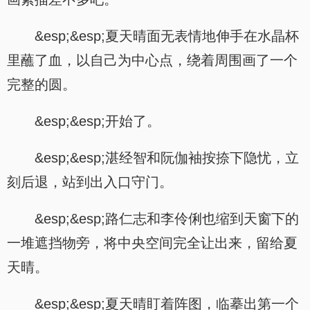
&esp;&esp;夏天晴面无表情地伸手在水晶杯
里蘸了血，以自己为中心点，绕着周围画了一个
完整的圆。
&esp;&esp;开始了。
&esp;&esp;湛经智和阮伽袖按捺下隐忧，立
刻后退，站到出入口守门。
&esp;&esp;路仁志和李伶俐也缩到天窗下的
一堆遮挡物旁，将中央空间完全让出来，留给夏
天晴。
&esp;&esp;夏天晴盯着阵图，临摹出第一个