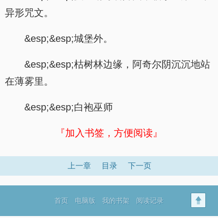
异形咒文。
&esp;&esp;城堡外。
&esp;&esp;枯树林边缘，阿奇尔阴沉沉地站
在薄雾里。
&esp;&esp;白袍巫师
『加入书签，方便阅读』
上一章
目录
下一页
首页
电脑版
我的书架
阅读记录