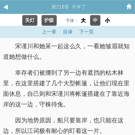
第216章 月半丁
关灯
护眼
大
中
小
字体：
上一章
目录
下一页
宋谨川和她呆一起这么久，一看她皱眉就知
道她想做什么。
幸存者们被挪到了另一边有遮挡的枯木林
里，在这里搭建了几个大型帐篷，让他们现在里
面休息，自己则和宋谨川将帐篷搭建在了靠近海
岸的这一边，守株待兔。
因为地势原因，船只要靠岸，也只能在这
边，所以江词极有耐心的盯着这一片。