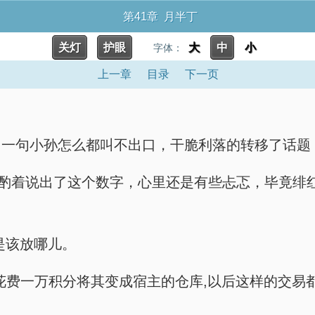
第41章 月半丁
关灯
护眼
大
中
小
字体：
上一章
目录
下一页
一句小孙怎么都叫不出口，干脆利落的转移了话题：
斟酌着说出了这个数字，心里还是有些忐忑，毕竟绯
是该放哪儿。
花费一万积分将其变成宿主的仓库,以后这样的交易