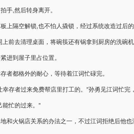
拍手,然后转身离开。
板上隔空解锁,也不怕人撬锁，经过系统改造过后
词上前去清理桌面，将碗筷还有锅拿到厨房的洗碗
赶紧进到屋子里占位置。
幸存者都格外的耐心，等待着江词忙碌完。
让幸存者过来免费帮店里打工的。”孙勇见江词忙完
己能忙的过来。”
基地和火锅店关系的办法之一，不过江词拒绝后他也