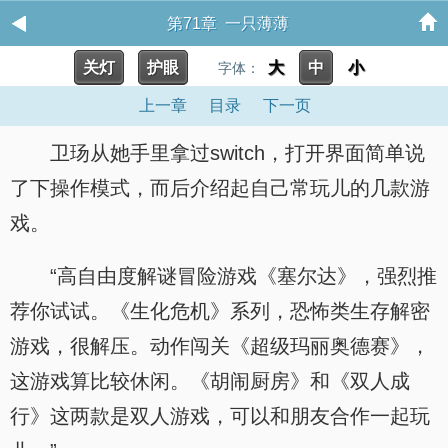
第71章 一只薄薄
关灯
护眼
大
中
小
字体：
上一章
目录
下一页
卫玚从她手里拿过switch，打开界面简单说
了下操作模式，而后介绍起自己常玩儿的几款游
戏。
“高自由度解谜冒险游戏《塞尔达》，强烈推
荐你试试。《生化危机》系列，恐怖类生存解密
游戏，很解压。动作闯关《超级玛丽奥德赛》，
这游戏算比较休闲。《胡闹厨房》和《双人成
行》这两款是双人游戏，可以和朋友合作一起玩