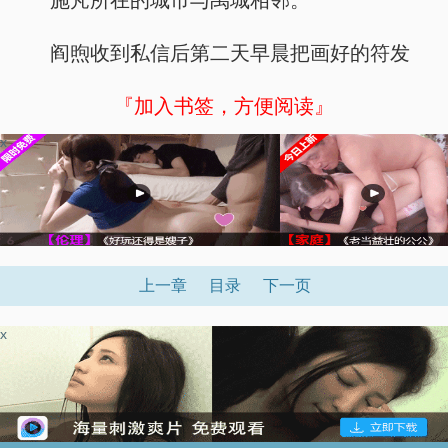
施芃所在的城市与禹城相邻。
阎煦收到私信后第二天早晨把画好的符发
『加入书签，方便阅读』
x
上一章
目录
下一页
x