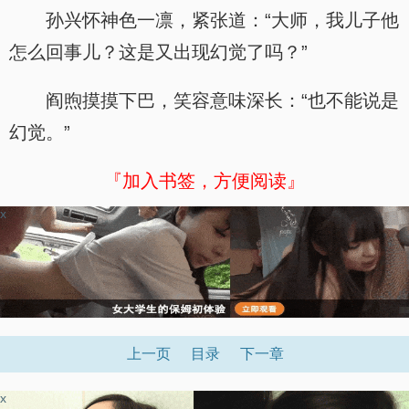
孙兴怀神色一凛，紧张道：“大师，我儿子他
怎么回事儿？这是又出现幻觉了吗？”
阎煦摸摸下巴，笑容意味深长：“也不能说是
幻觉。”
『加入书签，方便阅读』
x
上一页
目录
下一章
x