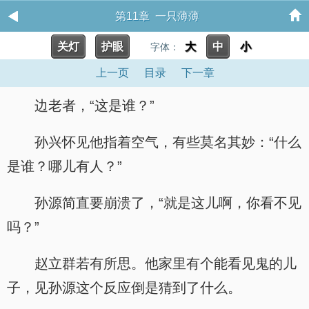
第11章 一只薄薄
关灯
护眼
大
中
小
字体：
上一页
目录
下一章
边老者，“这是谁？”
孙兴怀见他指着空气，有些莫名其妙：“什么
是谁？哪儿有人？”
孙源简直要崩溃了，“就是这儿啊，你看不见
吗？”
赵立群若有所思。他家里有个能看见鬼的儿
子，见孙源这个反应倒是猜到了什么。