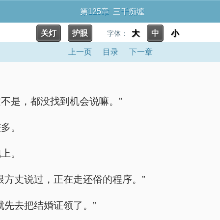
第125章 三千痴缠
关灯
护眼
大
中
小
字体：
上一页
目录
下一章
不是，都没找到机会说嘛。”
较多。
袍上。
跟方丈说过，正在走还俗的程序。”
就先去把结婚证领了。”