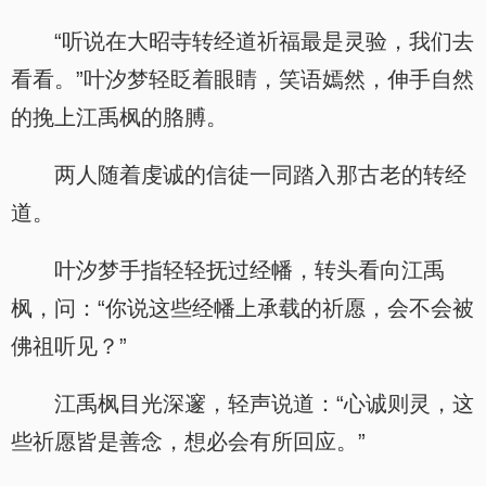
“听说在大昭寺转经道祈福最是灵验，我们去
看看。”叶汐梦轻眨着眼睛，笑语嫣然，伸手自然
的挽上江禹枫的胳膊。
两人随着虔诚的信徒一同踏入那古老的转经
道。
叶汐梦手指轻轻抚过经幡，转头看向江禹
枫，问：“你说这些经幡上承载的祈愿，会不会被
佛祖听见？”
江禹枫目光深邃，轻声说道：“心诚则灵，这
些祈愿皆是善念，想必会有所回应。”