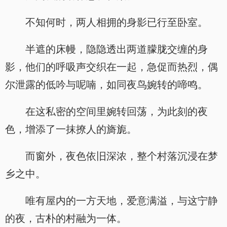
不知何时，两人相拥的身影已行至卧室。
半遮的床幔，隐隐透出两道朦胧交缠的身
影，他们的呼吸声交织在一起，急促而热烈，偶
尔泄露的低吟与呢喃，如同夜鸟婉转的啼鸣。
在这私密的空间里婉转回荡，为此刻的夜
色，增添了一抹撩人的旖旎。
而窗外，夜色依旧深浓，整个村落沉浸在梦
乡之中。
唯有屋内的一方天地，爱意满溢，与这宁静
的夜，古朴的村融为一体。