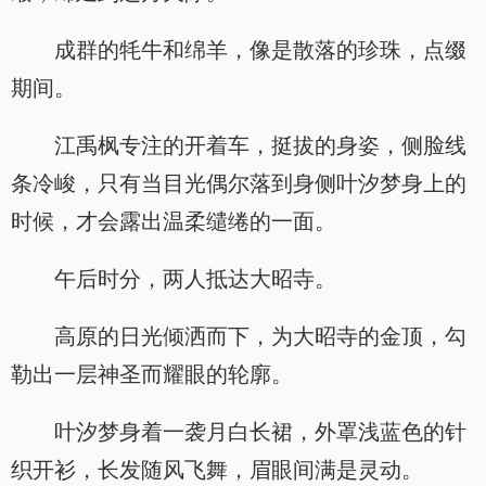
成群的牦牛和绵羊，像是散落的珍珠，点缀
期间。
江禹枫专注的开着车，挺拔的身姿，侧脸线
条冷峻，只有当目光偶尔落到身侧叶汐梦身上的
时候，才会露出温柔缱绻的一面。
午后时分，两人抵达大昭寺。
高原的日光倾洒而下，为大昭寺的金顶，勾
勒出一层神圣而耀眼的轮廓。
叶汐梦身着一袭月白长裙，外罩浅蓝色的针
织开衫，长发随风飞舞，眉眼间满是灵动。