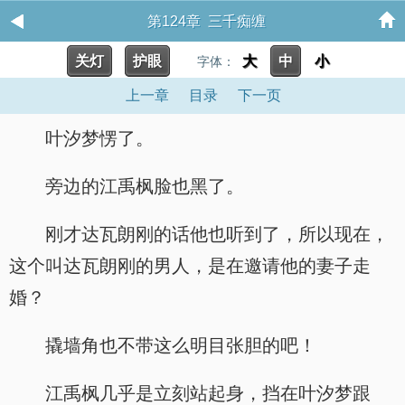
第124章 三千痴缠
关灯
护眼
大
中
小
字体：
上一章
目录
下一页
叶汐梦愣了。
旁边的江禹枫脸也黑了。
刚才达瓦朗刚的话他也听到了，所以现在，
这个叫达瓦朗刚的男人，是在邀请他的妻子走
婚？
撬墙角也不带这么明目张胆的吧！
江禹枫几乎是立刻站起身，挡在叶汐梦跟