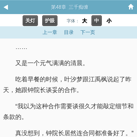
第48章 三千痴缠
关灯
护眼
大
中
小
字体：
上一章
目录
下一页
……
又是一个元气满满的清晨。
吃着早餐的时候，叶汐梦跟江禹枫说起了昨
天，她跟钟院长谈妥的合作。
“我以为这种合作需要谈很久才能敲定细节和
条款的。
真没想到，钟院长居然连合同都准备好了。”