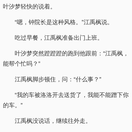
叶汐梦轻快的说着。
“嗯，钟院长是这种风格。”江禹枫说。
吃过早餐，江禹枫准备出门上班。
叶汐梦突然蹬蹬蹬的跑到他跟前：“江禹枫，
能帮个忙吗？”
江禹枫脚步顿住，问：“什么事？”
“我的车被洛洛开去送货了，我能不能蹭下你
的车。”
江禹枫没说话，继续往外走。