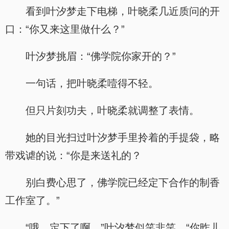
看到叶汐梦走下电梯，叶晓柔几近质问的开
口：“你又来这里做什么？”
叶汐梦挑眉：“佛学院你家开的？”
一句话，把叶晓柔噎得不轻。
但只片刻功夫，叶晓柔就调整了表情。
她的目光扫过叶汐梦手里拎着的手提袋，略
带戏谑的说：“你是来送礼的？
别白费心思了，佛学院已经定下合作的制香
工作室了。”
“哦，定下了啊。”叶汐梦似笑非笑，“你昨儿