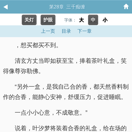
第28章 三千痴缠
关灯
护眼
大
中
小
字体：
上一页
目录
下一章
，想买都买不到。
清玄方丈当即如获至宝，捧着茶叶礼盒，笑
得像尊弥勒佛。
“另外一盒，是我自己合的香，都天然香料制
作的合香，能静心安神，舒缓压力，促进睡眠。
一点小小心意，不成敬意。”
说着，叶汐梦将装着合香的礼盒，给在场的