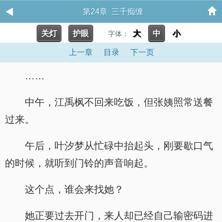
第24章 三千痴缠
关灯
护眼
大
中
小
字体：
上一章
目录
下一页
……
中午，江禹枫不回来吃饭，但张姨照常送餐
过来。
午后，叶汐梦从忙碌中抬起头，刚要歇口气
的时候，就听到门铃的声音响起。
这个点，谁会来找她？
她正要过去开门，来人却已经自己输密码进