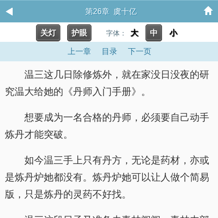
第26章 虞十亿
关灯
护眼
大
中
小
字体：
上一章
目录
下一页
温三这几日除修炼外，就在家没日没夜的研
究温大给她的《丹师入门手册》。
想要成为一名合格的丹师，必须要自己动手
炼丹才能突破。
如今温三手上只有丹方，无论是药材，亦或
是炼丹炉她都没有。炼丹炉她可以让人做个简易
版，只是炼丹的灵药不好找。