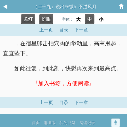
（二十九）说出来微h 不过风月
关灯
护眼
大
中
小
字体：
上一页
目录
下一章
，在宿星卯击拍穴肉的举动里，高高甩起，
直直坠下。
如此往复，到此刻，快慰再次来到最高点。
『加入书签，方便阅读』
上一页
目录
下一章
首页
电脑版
我的书架
阅读记录