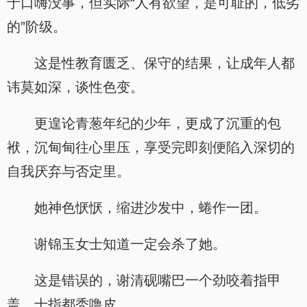
于口嗨没事，但实际“人有欲望，是可耻的，低劣
的”阶级。
这是性教育匮乏、保守的结果，让成年人都
讳莫如深，谈性色变。
更遑论青葱年纪的少年，更成了沉重的包
袱，沉甸甸往心里压，享受完即刻便陷入深切的
自我厌弃与否定里。
她神色恹恹，缩进沙发中，蜷作一团。
谢锦玉女士知道一定会杀了她。
这是错误的，谢清砚嘴巴一个劲咬着指甲
盖，十指都秃噜皮。