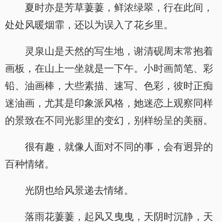
夏时亦是芳草萋萋，鲜浓绿翠，行在此间，
处处风暖烟霏，还以为误入了花乡里。
灵泉山是天然的写生地，谢清砚周末常抱着
画板，在山上一坐就是一下午。小时画简笔、彩
铅、油画棒，大些素描、速写、色彩，彼时正痴
迷油画，尤其是印象派风格，她迷恋上观察同样
的景致在不同光影里的变幻，别样纷呈的美丽。
很有趣，就像人面对不同的事，会有迥异的
百种情绪。
光阴也给风景递去情绪。
落雨花萋萋，起风又曳曳，天阴时沉静，天