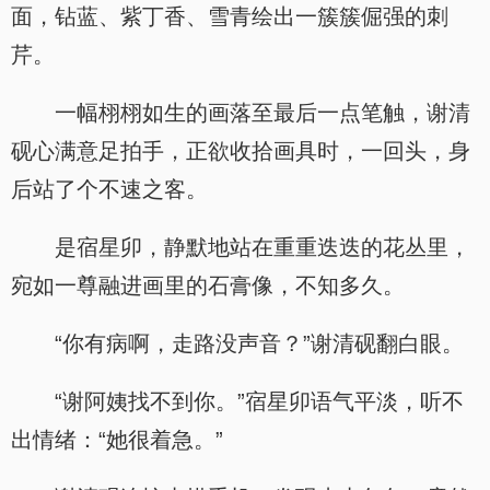
面，钻蓝、紫丁香、雪青绘出一簇簇倔强的刺
芹。
一幅栩栩如生的画落至最后一点笔触，谢清
砚心满意足拍手，正欲收拾画具时，一回头，身
后站了个不速之客。
是宿星卯，静默地站在重重迭迭的花丛里，
宛如一尊融进画里的石膏像，不知多久。
“你有病啊，走路没声音？”谢清砚翻白眼。
“谢阿姨找不到你。”宿星卯语气平淡，听不
出情绪：“她很着急。”