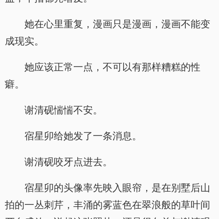
她在心里重复，漫画只是漫画，漫画不能变
成现实。
她应该正常一点，不可以有那样糟糕的性
癖。
谢清砚惴惴不安。
宿星卯给她发了一条消息。
谢清砚咬牙点进去。
宿星卯的头像率先映入眼帘，是在别墅后山
拍的一丛刺芹，丰涌的雾蓝色在翠浪般的草叶间