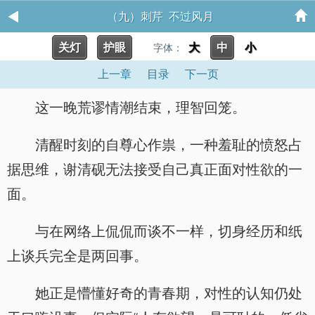
（九）刺芹 不过风月
关灯
护眼
大
中
小
字体：
上一章
目录
下一页
这一晚荒谬情潮结束，理智回笼。
清醒时刻的自尊心作祟，一种羞耻的愤怒占
据思维，谢清砚无法接受自己真正面对性欲的一
面。
与在网络上侃侃而谈不一样，切身经历和纸
上谈兵完全是两回事。
她正是懵懂好奇的青春期，对性的认知仍处