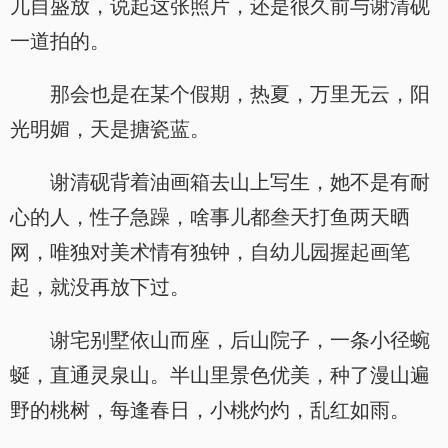
兀自盛放，说起这张照片，还是很久前与谢清砚
一道拍的。
那会也是在某个假期，热夏，万里无云，阳
光明媚，天是搪瓷蓝。
谢清砚背着油画箱去山上写生，她不是有耐
心的人，性子急躁，啥事儿都叁天打鱼两天晒
网，唯独对美术情有独钟，自幼儿园握起画笔
起，就没再放下过。
谢宅别墅依山而座，后山院子，一条小径蜿
蜒，直通灵泉山。半山里景色优美，种了漫山遍
野的桃树，每逢春日，小桃灼灼，乱红如雨。