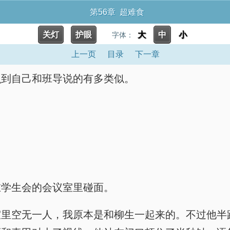
第56章 超难食
关灯
护眼
大
中
小
字体：
上一页
目录
下一章
识到自己和班导说的有多类似。
在学生会的会议室里碰面。
室里空无一人，我原本是和柳生一起来的。不过他半