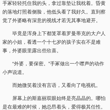
手冢轻轻托住我的头，拿过靠垫让我枕着。昏黄
的落地灯照着侧脸，他低头看了我好久。直到察
觉了外婆略有深意的视线才若无其事地避开。
毕竟是浑身上下都笼罩着罗曼蒂克的大户人
家的小姐，看透一个十七岁的孩子实在不是难
事，外婆眼里露出些欣喜。
“外婆，要保密。”手冢做出一个噤声的动作
小声说道。
而她微笑着没有言语，又看向了电视机。
屏幕上的斯嘉丽双眼始终是亮晶晶的。哪怕
是在最难的时候，她总昂着头，爱得极其任性。