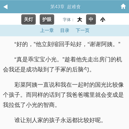
第43章 超难食
关灯
护眼
大
中
小
字体：
上一章
目录
下一页
“好的，”他立刻缩回手站好，“谢谢阿姨。”
“真是乖宝宝小光。”趁着他先走出房门的机
会我还是成功敲到了手冢的后脑勺。
彩菜阿姨一直说和我在一起时的国光比较像
个孩子。而同样的话到了我爸爸嘴里就会变成是
我拉低了小光的智商。
谁让别人家的孩子永远都比较好呢。