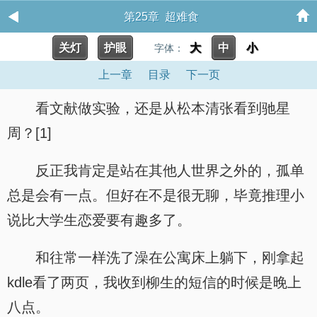
第25章 超难食
关灯
护眼
大
中
小
字体：
上一章
目录
下一页
看文献做实验，还是从松本清张看到驰星
周？[1]
反正我肯定是站在其他人世界之外的，孤单
总是会有一点。但好在不是很无聊，毕竟推理小
说比大学生恋爱要有趣多了。
和往常一样洗了澡在公寓床上躺下，刚拿起
kdle看了两页，我收到柳生的短信的时候是晚上
八点。