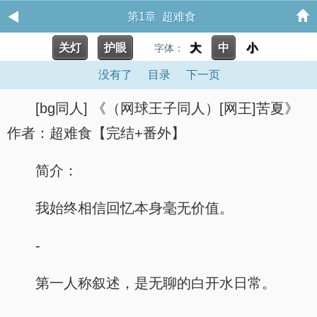
第1章 超难食
关灯
护眼
大
中
小
字体：
没有了
目录
下一页
[bg同人] 《（网球王子同人）[网王]苦夏》
作者：超难食【完结+番外】
简介：
我始终相信回忆本身毫无价值。
-
第一人称叙述，是无聊的白开水日常。