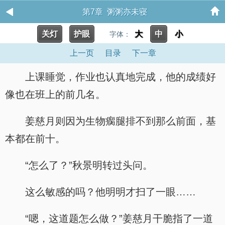
第7章 粥粥亦未寝
关灯
护眼
大
中
小
字体：
上一页
目录
下一章
上课睡觉，作业也认真地完成，他的成绩好
像也在班上的前几名。
姜慈月则因为生物瘸腿排不到那么前面，基
本都在前十。
“怎么了？”秋景明转过头问。
这么敏感的吗？他明明才扫了一眼……
“嗯，这道题怎么做？”姜慈月干脆指了一道