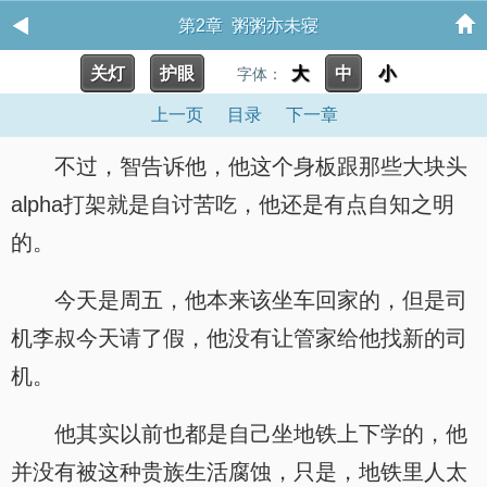
第2章 粥粥亦未寝
关灯
护眼
大
中
小
字体：
上一页
目录
下一章
不过，智告诉他，他这个身板跟那些大块头
alpha打架就是自讨苦吃，他还是有点自知之明
的。
今天是周五，他本来该坐车回家的，但是司
机李叔今天请了假，他没有让管家给他找新的司
机。
他其实以前也都是自己坐地铁上下学的，他
并没有被这种贵族生活腐蚀，只是，地铁里人太