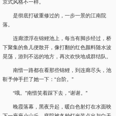
京式风格不一样。
是彻底打破重修过的，一步一景的江南院
落。
连廊漂浮在锦鲤池上，每当有脚步经过，桥
下聚集的鱼儿便散开，像打翻的红色颜料随水波
晃荡，游到不远的地方，再次欢快地成群结队。
南惜一路都在看那些锦鲤，到连廊尽头，池
靳予伸手拦了她一下：“台阶。”
“哦。”南惜笑着踩下去，“谢谢。”
晚霞落幕，黑夜升起，暖白色射灯在水面映
下一座座小山丘，庭院被各种灯光装点出与白天