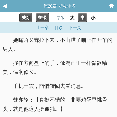
第20章 折枝伴酒
关灯
护眼
大
中
小
字体：
上一章
目录
下一页
她嘴角又耷拉下来，不由瞄了瞄正在开车的
男人。
握在方向盘上的手，像漫画里一样骨骼精
美，温润修长。
手机一震，南惜转回去看消息。
魏亦铭：【真挺不错的，非要鸡蛋里挑骨
头，就是他这人挺孤独。】