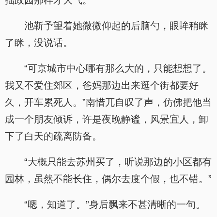
拙政园那样才大气。”
池靳予望着她微微仰起的后脑勺，眼眸稍眯
了眯，没说话。
“可京城市中心哪有那么大的，只能想想了。
我又不爱住郊区，爸妈那边出来逛个街都要好
久，开车累死人。”南惜兀自叹了声，仿佛把他当
成一个朋友倾诉，许是夜晚静谧，风景宜人，卸
下了白天的疏离防备。
“大概只能去苏州买了，听说那边的小区都有
园林，虽然不能长住，偶尔去度个假，也不错。”
“嗯，知道了。”身后飘来不甚清晰的一句。