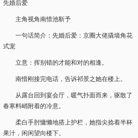
先婚后爱
主角视角南惜池靳予
一句话简介：先婚后爱：京圈大佬撬墙角花
式宠
立意：挥别错的才能和对的相逢。
南惜刚接完电话，告诉祁景之她在楼上。
从露台回到宴会厅，暖气扑面而来，驱散了
春寒料峭附着的冷意。
柔白手肘慵懒地搭上护栏，她指尖捻着半杯
果汁，闲闲望向楼下。