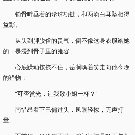
锁骨畔垂着的珍珠项链，和两滴白耳坠相得
益彰。
从头到脚脱俗的贵气，倒不像这身衣服给她
的，是浸到骨子里的雍容。
心底躁动按捺不住，岳澜噙着笑走向他今晚
的猎物：
“可否赏光，让我敬小姐一杯？”
南惜昂着下巴偏过头，凤眼轻撩，无声打
量。