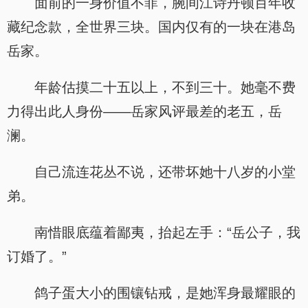
面前的一身价值不菲，腕间江诗丹顿百年收
藏纪念款，全世界三块。国内仅有的一块在港岛
岳家。
年龄估摸二十五以上，不到三十。她毫不费
力得出此人身份——岳家风评最差的老五，岳
澜。
自己流连花丛不说，还带坏她十八岁的小堂
弟。
南惜眼底蕴着鄙夷，抬起左手：“岳公子，我
订婚了。”
鸽子蛋大小的围镶钻戒，是她浑身最耀眼的