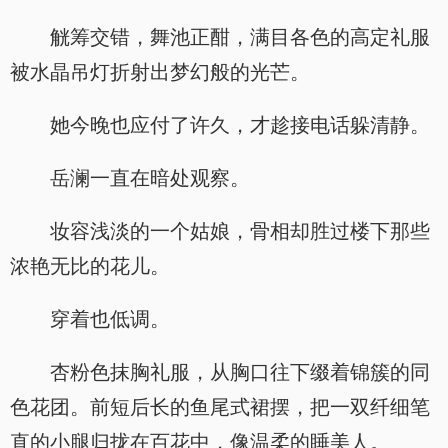
觥筹交错，舞池正酣，满目各色的高定礼服
被水晶吊灯折射出梦幻般的光芒。
她今晚也应付了许久，才趁接电话躲清静。
岳澜一直在暗处观察。
妆容浅淡的一个姑娘，骨相却胜过楼下那些
浓艳无比的花儿。
穿着也低调。
杏粉色抹胸礼服，从胸口往下缀着锦簇的同
色花团。前短后长的鱼尾式裙摆，把一双纤细笔
直的小腿归拢在百花中，像温柔的睡美人。