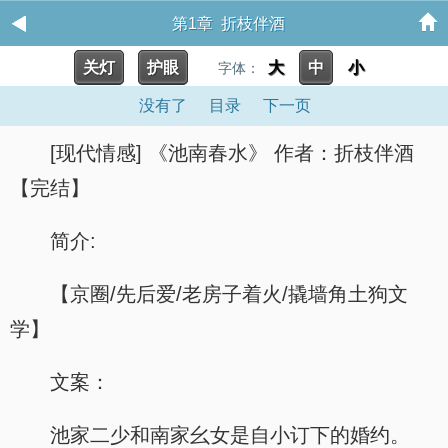
第1章 折枝伴酒
关灯
护眼
大
中
小
字体：
没有了
目录
下一页
[现代情感] 《池南春水》 作者：折枝伴酒
【完结】
简介:
【京圈/先后爱/老房子着火/撬墙角土狗文
学】
文案：
池家二少和南家幺女是自小订下的婚约。