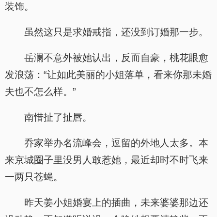
装饰。
虽然这只是求婚戒指，还没到订婚那一步。
岳澜不意外被她认出，反而自豪，桃花眼愈
发浪荡：“让如此美丽的小姐落单，看来你那未婚
夫也不怎么样。”
南惜扯了扯唇。
乔家举办名流峰会，逗留的外地人太多。本
来京城圈子里没男人敢惹她，最近却时不时飞来
一两只苍蝇。
昨天姜小姐婚宴上的插曲，未来婆婆那边还