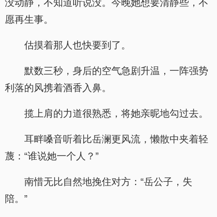
没动静，不知道听说没。今晚她想要清静些，不
愿再生事。
估摸着那人也快要到了。
默数三秒，身后的空气急剧升温，一阵强势
利落的风携着酒香入鼻。
揽上肩的力道很熟悉，将她亲昵地勾过去。
耳畔嗓音听着比岳澜更风流，懒散中夹着轻
蔑：“谁说她一个人？”
南惜无比自然地挽住对方：“岳公子，失
陪。”