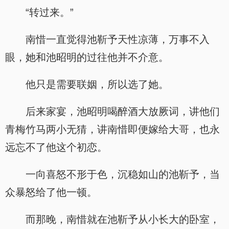
“转过来。”
南惜一直觉得池靳予天性凉薄，万事不入
眼，她和池昭明的过往他并不介意。
他只是需要联姻，所以选了她。
后来家宴，池昭明喝醉酒大放厥词，讲他们
青梅竹马两小无猜，讲南惜即便嫁给大哥，也永
远忘不了他这个初恋。
一向喜怒不形于色，沉稳如山的池靳予，当
众暴怒给了他一顿。
而那晚，南惜就在池靳予从小长大的卧室，