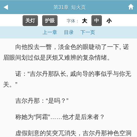
第31章 短火页
关灯
护眼
大
中
小
字体：
上一章
目录
下一页
向他投去一瞥，淡金色的眼睫动了一下, 诺
眉眼间划过似是厌烦又难辨的复杂情绪。
诺：“吉尔丹那队长, 戚向导的事似乎与你无
关。”
吉尔丹那：“是吗？”
称她为“阿霜”……他才是后来者？
虚假刻意的笑突兀消失，吉尔丹那神色空洞