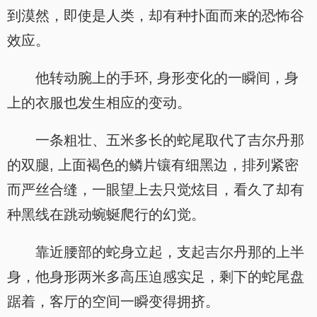
到漠然，即使是人类，却有种扑面而来的恐怖谷
效应。
他转动腕上的手环, 身形变化的一瞬间，身
上的衣服也发生相应的变动。
一条粗壮、五米多长的蛇尾取代了吉尔丹那
的双腿, 上面褐色的鳞片镶有细黑边，排列紧密
而严丝合缝，一眼望上去只觉炫目，看久了却有
种黑线在跳动蜿蜒爬行的幻觉。
靠近腰部的蛇身立起，支起吉尔丹那的上半
身，他身形两米多高压迫感实足，剩下的蛇尾盘
踞着，客厅的空间一瞬变得拥挤。