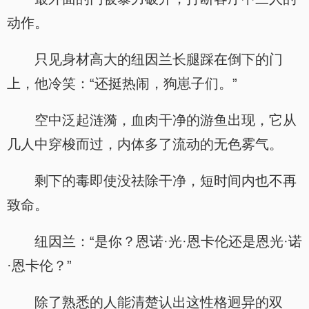
动作。
只见身材高大的纽因兰长腿踩在倒下的门
上，他冷笑：“还挺热闹，狗崽子们。”
空中泛起涟漪，血肉干净的游鱼出现，它从
几人中穿梭而过，内体多了流动的无色雾气。
剩下的毒即使没祛除干净，短时间内也不再
致命。
纽因兰：“是你？恩诺·光·恩卡伦还是恩光·诺
·恩卡伦？”
除了熟悉的人能清楚认出这性格迥异的双