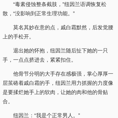
“毒素侵蚀整条截肢，”纽因兰语调恢复松
散，“没影响到正常生理功能。”
莫名其妙在意的点，戚白霜默然，后发觉腰
上的手松开。
退出她的怀抱，纽因兰随后扯下她的一只
手，一点点挤进去，紧紧扣住。
他骨节分明的大手存在感极强，掌心厚厚一
层茧硌着戚白霜的手，纽因兰用力抓握的力度像
是要揉烂她手上的软肉，让她的肉和他的骨贴
合。
纽因兰：“我是个正常男人。”