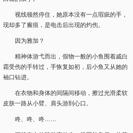
视线顿然停住，她原本没有一点瑕疵的手，
现却多了瘢痕，是电击后出现的灼伤。
因为雅加？
精神体游弋而出，假物一般的小鱼围着戚白
霜受伤的手转过，手恢复如初，后小鱼又从她的
袖口钻进。
在衣物和身体的间隔间移动，擦过光滑柔软
皮肤一路从小臂、肩头游到心口。
咚、咚、咚……