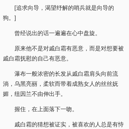
[追求向导，渴望纾解的哨兵就是向导的
狗。]
曾经说出的话一遍遍在心中盘旋。
原来他不是对戚白霜有恶意，而是对想要被
戚白霜抚慰的自己有恶意。
瀑布一般浓密的长发从戚白霜肩头向前流
淌，乌黑亮丽，柔软而带着成熟女人的丝丝妩
媚，纽因兰不由伸出手。
握住，在上面落下一吻。
戚白霜的猜想被证实，被喜欢的人总是有恃