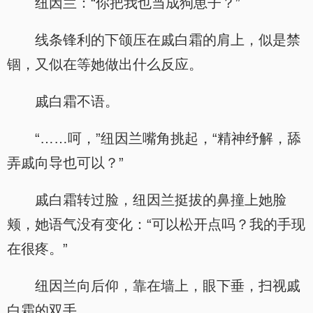
纽因兰：“你把我也当成狗崽子？”
线条锋利的下颌压在戚白霜的肩上，似是禁
锢，又似在等她做出什么反应。
戚白霜不语。
“……呵，”纽因兰嘴角挑起，“精神纾解，舔
弄戚向导也可以？”
戚白霜转过脸，纽因兰挺拔的鼻撞上她脸
颊，她语气没有变化：“可以松开点吗？我的手现
在很疼。”
纽因兰向后仰，靠在墙上，眼下垂，扫视戚
白霜的双手。