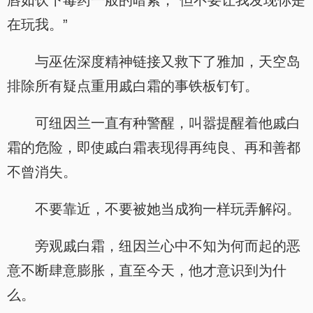
唇如饮下毒药一般的暗紫，“但不要让我发现你是
在玩我。”
与巫佐深度精神链接又救下了雅加，天空岛
排除所有疑点重用戚白霜的事铁板钉钉。
可纽因兰一直有种警醒，叫嚣提醒着他戚白
霜的危险，即使戚白霜表现得再纯良、再和善都
不曾消失。
不要靠近，不要被她当成狗一样玩弄解闷。
旁观戚白霜，纽因兰心中不知为何而起的恶
意不断肆意膨胀，直至今天，他才意识到为什
么。