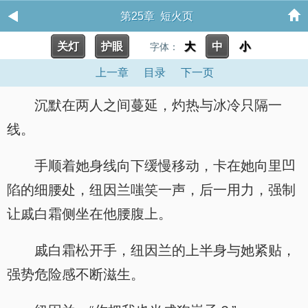
第25章 短火页
关灯
护眼
大
中
小
字体：
上一章
目录
下一页
沉默在两人之间蔓延，灼热与冰冷只隔一
线。
手顺着她身线向下缓慢移动，卡在她向里凹
陷的细腰处，纽因兰嗤笑一声，后一用力，强制
让戚白霜侧坐在他腰腹上。
戚白霜松开手，纽因兰的上半身与她紧贴，
强势危险感不断滋生。