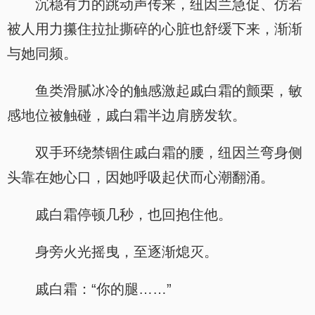
沉稳有力的跳动声传来，纽因兰急促、仿若
被人用力攥住拉扯撕碎的心脏也舒缓下来，渐渐
与她同频。
鱼类滑腻冰冷的触感激起戚白霜的颤栗，敏
感地位被触碰，戚白霜半边肩膀发软。
双手环绕禁锢住戚白霜的腰，纽因兰弯身侧
头靠在她心口，因她呼吸起伏而心潮翻涌。
戚白霜停顿几秒，也回抱住他。
身旁火光摇曳，至逐渐熄灭。
戚白霜：“你的腿……”