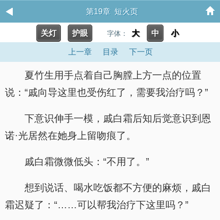
第19章 短火页
关灯
护眼
大
中
小
字体：
上一章
目录
下一页
夏竹生用手点着自己胸膛上方一点的位置
说：“戚向导这里也受伤红了，需要我治疗吗？”
下意识伸手一模，戚白霜后知后觉意识到恩
诺·光居然在她身上留吻痕了。
戚白霜微微低头：“不用了。”
想到说话、喝水吃饭都不方便的麻烦，戚白
霜迟疑了：“……可以帮我治疗下这里吗？”