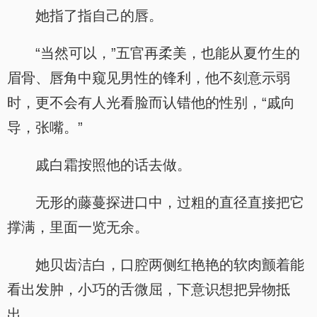
她指了指自己的唇。
“当然可以，”五官再柔美，也能从夏竹生的
眉骨、唇角中窥见男性的锋利，他不刻意示弱
时，更不会有人光看脸而认错他的性别，“戚向
导，张嘴。”
戚白霜按照他的话去做。
无形的藤蔓探进口中，过粗的直径直接把它
撑满，里面一览无余。
她贝齿洁白，口腔两侧红艳艳的软肉颤着能
看出发肿，小巧的舌微屈，下意识想把异物抵
出。