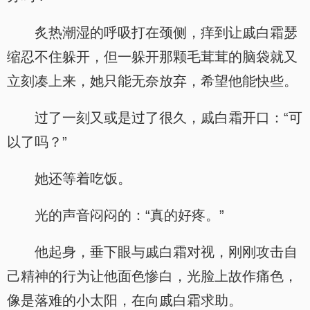
炙热潮湿的呼吸打在颈侧，痒到让戚白霜瑟
缩忍不住躲开，但一躲开那颗毛茸茸的脑袋就又
立刻凑上来，她只能无奈放弃，希望他能快些。
过了一刻又或是过了很久，戚白霜开口：“可
以了吗？”
她还等着吃饭。
光的声音闷闷的：“真的好疼。”
他起身，垂下眼与戚白霜对视，刚刚攻击自
己精神的行为让他面色惨白，光脸上故作痛色，
像是落难的小太阳，在向戚白霜求助。