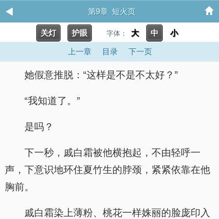
第9章 短火页
关灯
护眼
大
中
小
字体：
上一章
目录
下一页
她假意推脱：“这样是不是不太好？”
“我知道了。”
是吗？
下一秒，戚白霜被他横抱起，不由轻呼一
声，下意识地环住夏竹生的脖颈，紧紧依靠在他
胸前。
戚白霜染上薄粉、桃花一样姝丽的脸庞印入