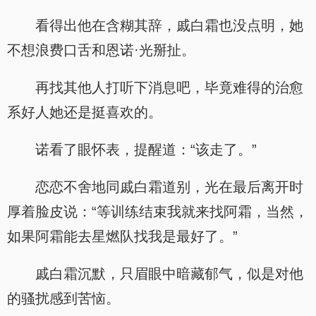
看得出他在含糊其辞，戚白霜也没点明，她
不想浪费口舌和恩诺·光掰扯。
再找其他人打听下消息吧，毕竟难得的治愈
系好人她还是挺喜欢的。
诺看了眼怀表，提醒道：“该走了。”
恋恋不舍地同戚白霜道别，光在最后离开时
厚着脸皮说：“等训练结束我就来找阿霜，当然，
如果阿霜能去星燃队找我是最好了。”
戚白霜沉默，只眉眼中暗藏郁气，似是对他
的骚扰感到苦恼。