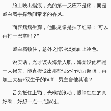
脸上映出指痕，光的第一反应不是疼，而是
戚白霜手挥动间带来的香风。
面容熠熠生辉，他眼尾像是抹了红晕：“可以
再打一巴掌吗？”
戚白霜顿住，意外之情冲淡她面上冷色。
说实话，光才该去海棠入职，海棠没他都是
一大损失。能直接说出那些话还行动力超强，再
加上大猫+双生子的buff，男主舍他其谁？
舌尖抵住上颚，光喉结滚动，眼睛红红的真
好看，好想一点一点舔过。