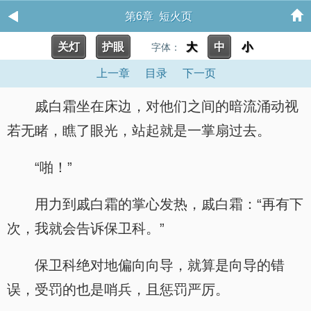
第6章 短火页
关灯
护眼
大
中
小
字体：
上一章
目录
下一页
戚白霜坐在床边，对他们之间的暗流涌动视
若无睹，瞧了眼光，站起就是一掌扇过去。
“啪！”
用力到戚白霜的掌心发热，戚白霜：“再有下
次，我就会告诉保卫科。”
保卫科绝对地偏向向导，就算是向导的错
误，受罚的也是哨兵，且惩罚严厉。